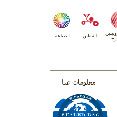
وبيلين
التبطين
الطباعة
وج
معلومات عنا