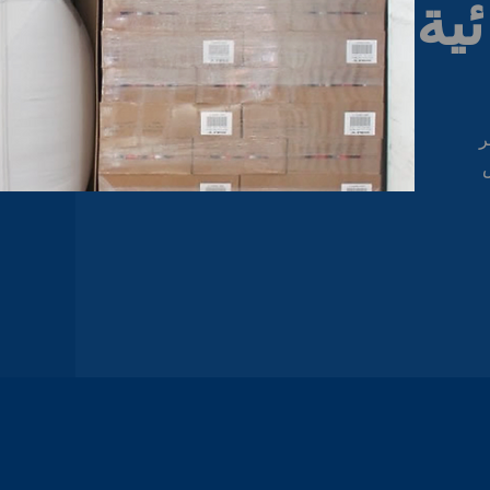
ية
ر
س